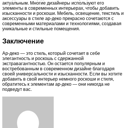
актуальным. Многие дизайнеры используют его
элементы в современных интерьерах, чтобы добавить
изысканности и роскоши. Мебель, освещение, текстиль и
аксессуары в стиле ар-деко прекрасно сочетаются с
современными материалами и технологиями, создавая
уникальные и стильные помещения.
Заключение
Ар-деко — это стиль, который сочетает в себе
элегантность и роскошь с сдержанной
экстравагантностью. Он остается популярным и
востребованным в современном дизайне благодаря
своей универсальности и изысканности. Если вы хотите
добавить в свой интерьер немного роскоши и стиля,
обратитесь к элементам ар-деко — они никогда не
подведут вас.
Facebook
Twitter
LinkedIn
Tumblr
Pinterest
Reddit
VKontakte
Odnoklassniki
Skype
WhatsApp
Telegram
Viber
Share
Print
via
Email