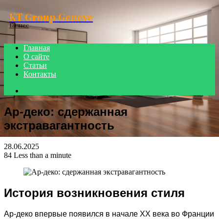
Menu
KT Group Geneve
Бизнес
Главная
О сайте
Статьи
Контакты
Search
for
Ар-деко: сдержанная
экстравагантность
28.06.2025
84
Less than a minute
История возникновения стиля
Ар-деко впервые появился в начале XX века во Франции