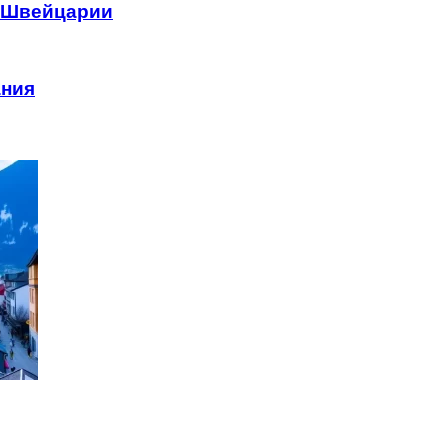
з Швейцарии
ания