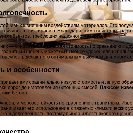
олговечность
стойчивых к внешним воздействиям материалов. Его получ
устойчивость к истиранию. Благодаря этим свойствам гран
ругих объектов, требующих надежного материала.
 них — относительно высокая стоимость по сравнению с дру
 гранитный щебень может быть менее удобен для использов
олговечность делают его оптимальным выбором для многих с
ь и особенности
придает ему сравнительно низкую стоимость и легкую обра
вки дорог до изготовления бетонных смесей.
Плюсом изве
тики бетона.
очность и морозостойкость по сравнению с гранитным. Из
раничивает его использование в тяжелых климатических усл
узка и долговечность, поэтому выбор известнякового щебня
качества