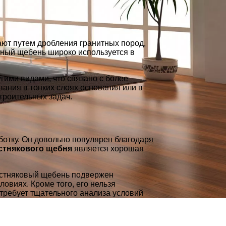
ают путем дробления гранитных пород,
итный щебень широко используется в
гими видами, что связано с более
ания в тонких слоях основания или в
троительных задач.
ботку. Он довольно популярен благодаря
стнякового щебня
является хорошая
вестняковый щебень подвержен
овиях. Кроме того, его нельзя
 требует тщательного анализа условий