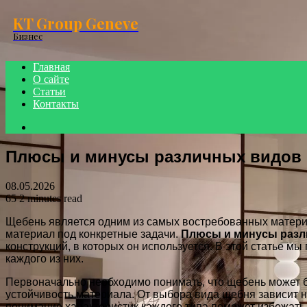
Menu
KT Group Geneve
Бизнес
Главная
О сайте
Статьи
Контакты
Search
for
Плюсы и минусы различных видов 
08.05.2026
65
2 minutes read
Щебень является одним из самых востребованных материа
материал под конкретные задачи.
Плюсы и минусы разл
конструкций, в которых он используется. В этой статье
каждого из них.
Первоначально необходимо понимать, что щебень может б
устойчивость материала. От выбора вида щебня зависит н
понимание характеристик каждого типа поможет избежать