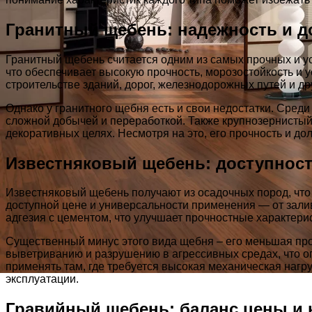
Гранитный щебень: надежность и д
Гранитный щебень считается одним из самых прочных и у
что обеспечивает высокую прочность, морозостойкость и 
строительстве зданий, дорог, железнодорожных путей и д
Однако у гранитного щебня есть и свои недостатки. Среди
сложной добычей и переработкой. Также крупнозернистый
декоративных целях. Несмотря на это, его прочность и д
Известняковый щебень: доступност
Известняковый щебень получают из осадочных пород, что 
доступной цене и универсальности применения — от зали
адгезия с цементом, что улучшает прочностные характерис
Существенный минус этого вида щебня – его меньшая пр
выветриванию и разрушению в агрессивных средах, что ог
применять там, где требуется высокая механическая нагр
эксплуатации.
Гравийный щебень: баланс цены и 