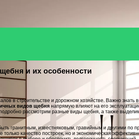
щебня и их особенности
лов в строительстве и дорожном хозяйстве. Важно знать 
ичных видов щебня
напрямую влияют на его эксплуатаци
 мы подробно рассмотрим разные виды щебня, а также выде
ыть гранитным, известняковым, гравийным и другими по пр
е только качество построек, но и экономическая эффективн
 ошибок в выборе и обеспечить долговечность сооружений.