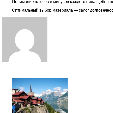
Понимание плюсов и минусов каждого вида щебня по
Оптимальный выбор материала — залог долговечност
Facebook
Twitter
LinkedIn
Tumblr
Pinterest
Reddit
VKontakte
Odnoklassniki
Skype
WhatsApp
Telegram
Viber
Share
Print
via
Email
ЧИТАЕМОЕ