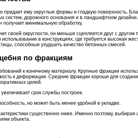
то придает ему округлые формы и гладкую поверхность. Бл
ых систем, дорожного основания и в ландшафтном дизайне
 он получает минимальную обработку.
чет своей округлости, он меньше сцепляется друг с другом
 использование в конструкциях, где требуется высокая жест
тицы, способные ухудшить качество бетонных смесей.
щебня по фракциям
бований к конечному материалу. Крупные фракции использ
ойкость к деформации. Средние фракции хороши для создан
екоративных целей.
увеличивает срок службы построек.
собность, но может быть менее удобной в укладке.
рактеристики существенно ниже. Именно поэтому, выбирая 
ниям объекта.